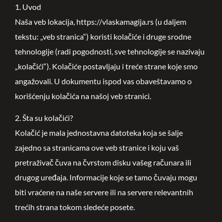
1. Uvod
Naša veb lokacija, https://vlaskamagija.rs (u daljem
tekstu: „veb stranica“) koristi kolačiće i druge srodne
tehnologije (radi pogodnosti, sve tehnologije se nazivaju
„kolačići“). Kolačiće postavljaju i treće strane koje smo
angažovali. U dokumentu ispod vas obaveštavamo o
korišćenju kolačića na našoj veb stranici.
2. Šta su kolačići?
Kolačić je mala jednostavna datoteka koja se šalje
zajedno sa stranicama ove veb stranice i koju vaš
pretraživač čuva na čvrstom disku vašeg računara ili
drugog uređaja. Informacije koje se tamo čuvaju mogu
biti vraćene na naše servere ili na servere relevantnih
trećih strana tokom sledeće posete.