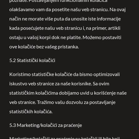
olakšavamo vam da posetite našu veb stranicu. Na ovaj
način ne morate više puta da unosite iste informacije
kada posećujete našu veb stranicu i, na primer, artikli
ostaju u vašoj korpi dok ne platite. Možemo postaviti
ove kolačiće bez vašeg pristanka.
5.2 Statistički kolačići
Koristimo statističke kolačiće da bismo optimizovali
iskustvo veb stranice za naše korisnike. Sa ovim
statističkim kolačićima dobijamo uvid u korišćenje naše
veb stranice. Tražimo vašu dozvolu za postavljanje
statističkih kolačića.
5.3 Marketing/kolačići za praćenje
Marketing/kolačići za praćenje su kolačići ili bilo koji