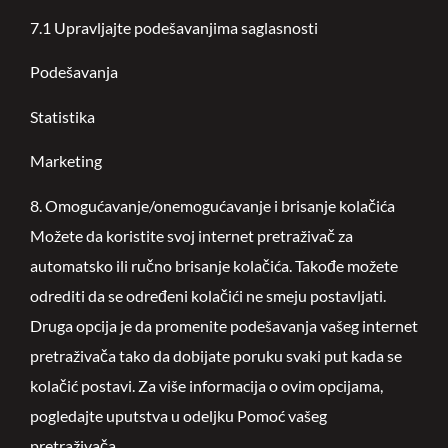
7.1 Upravljajte podešavanjima saglasnosti
Podešavanja
Statistika
Marketing
8. Omogućavanje/onemogućavanje i brisanje kolačića
Možete da koristite svoj internet pretraživač za
automatsko ili ručno brisanje kolačića. Takođe možete
odrediti da se određeni kolačići ne smeju postavljati.
Druga opcija je da promenite podešavanja vašeg internet
pretraživača tako da dobijate poruku svaki put kada se
kolačić postavi. Za više informacija o ovim opcijama,
pogledajte uputstva u odeljku Pomoć vašeg
pretraživača.