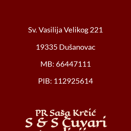
Sv. Vasilija Velikog 221
19335 Dušanovac
MB: 66447111
PIB: 112925614
PR Saša Krčić
S & S Čuvari