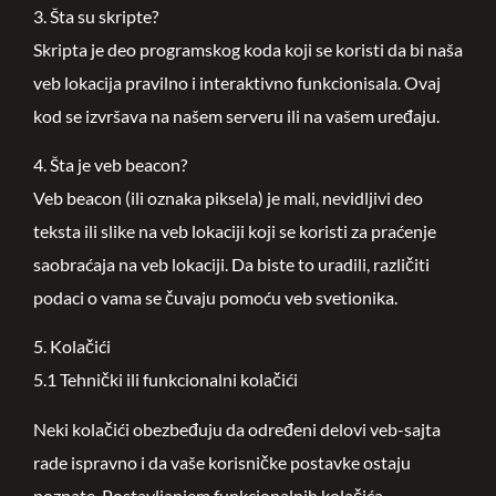
3. Šta su skripte?
Skripta je deo programskog koda koji se koristi da bi naša
veb lokacija pravilno i interaktivno funkcionisala. Ovaj
kod se izvršava na našem serveru ili na vašem uređaju.
4. Šta je veb beacon?
Veb beacon (ili oznaka piksela) je mali, nevidljivi deo
teksta ili slike na veb lokaciji koji se koristi za praćenje
saobraćaja na veb lokaciji. Da biste to uradili, različiti
podaci o vama se čuvaju pomoću veb svetionika.
5. Kolačići
5.1 Tehnički ili funkcionalni kolačići
Neki kolačići obezbeđuju da određeni delovi veb-sajta
rade ispravno i da vaše korisničke postavke ostaju
poznate. Postavljanjem funkcionalnih kolačića