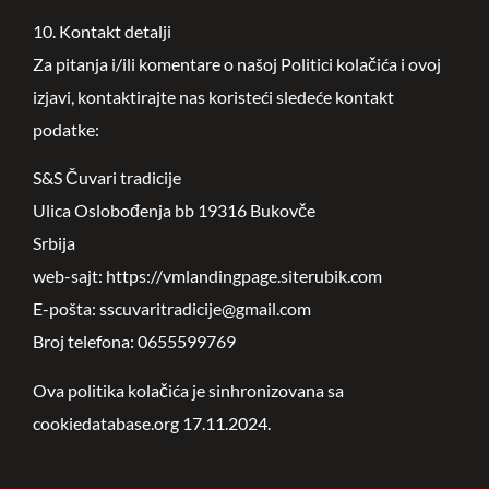
10. Kontakt detalji
Za pitanja i/ili komentare o našoj Politici kolačića i ovoj
izjavi, kontaktirajte nas koristeći sledeće kontakt
podatke:
S&S Čuvari tradicije
Ulica Oslobođenja bb 19316 Bukovče
Srbija
web-sajt: https://vmlandingpage.siterubik.com
E-pošta: sscuvaritradicije@gmail.com
Broj telefona: 0655599769
Ova politika kolačića je sinhronizovana sa
cookiedatabase.org 17.11.2024.