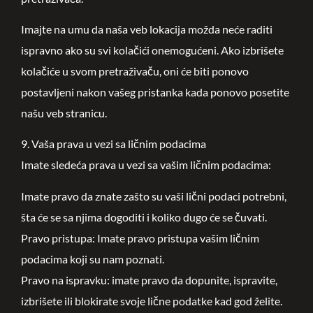
Imajte na umu da naša veb lokacija možda neće raditi
ispravno ako su svi kolačići onemogućeni. Ako izbrišete
kolačiće u svom pretraživaču, oni će biti ponovo
postavljeni nakon vašeg pristanka kada ponovo posetite
našu veb stranicu.
9. Vaša prava u vezi sa ličnim podacima
Imate sledeća prava u vezi sa vašim ličnim podacima:
Imate pravo da znate zašto su vaši lični podaci potrebni,
šta će se sa njima dogoditi i koliko dugo će se čuvati.
Pravo pristupa: Imate pravo pristupa vašim ličnim
podacima koji su nam poznati.
Pravo na ispravku: imate pravo da dopunite, ispravite,
izbrišete ili blokirate svoje lične podatke kad god želite.