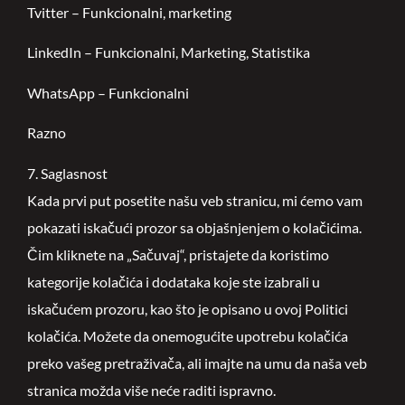
Tvitter – Funkcionalni, marketing
LinkedIn – Funkcionalni, Marketing, Statistika
WhatsApp – Funkcionalni
Razno
7. Saglasnost
Kada prvi put posetite našu veb stranicu, mi ćemo vam
pokazati iskačući prozor sa objašnjenjem o kolačićima.
Čim kliknete na „Sačuvaj“, pristajete da koristimo
kategorije kolačića i dodataka koje ste izabrali u
iskačućem prozoru, kao što je opisano u ovoj Politici
kolačića. Možete da onemogućite upotrebu kolačića
preko vašeg pretraživača, ali imajte na umu da naša veb
stranica možda više neće raditi ispravno.