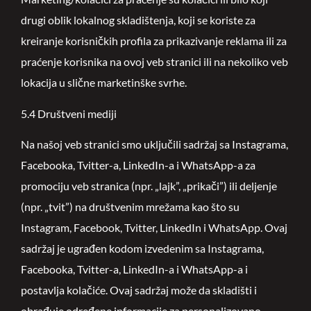
drugi oblik lokalnog skladištenja, koji se koriste za
kreiranje korisničkih profila za prikazivanje reklama ili za
praćenje korisnika na ovoj veb stranici ili na nekoliko veb
lokacija u slične marketinške svrhe.
5.4 Društveni mediji
Na našoj veb stranici smo uključili sadržaj sa Instagrama,
Facebooka, Tvitter-a, LinkedIn-a i WhatsApp-a za
promociju veb stranica (npr. „lajk”, „prikači”) ili deljenje
(npr. „tvit”) na društvenim mrežama kao što su
Instagram, Facebook, Tvitter, LinkedIn i WhatsApp. Ovaj
sadržaj je ugrađen kodom izvedenim sa Instagrama,
Facebooka, Tvitter-a, LinkedIn-a i WhatsApp-a i
postavlja kolačiće. Ovaj sadržaj može da skladišti i
obrađuje određene informacije za personalizovano