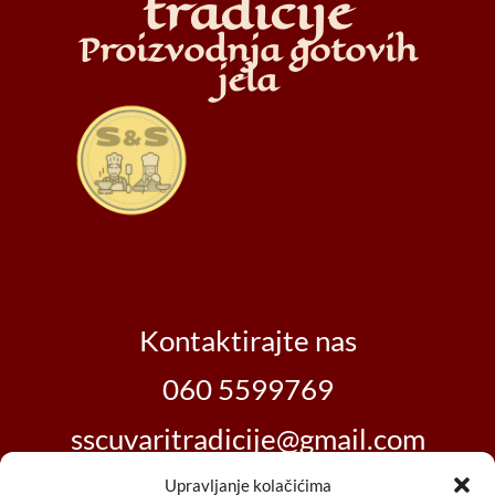
tradicije
Proizvodnja gotovih
jela
Kontaktirajte nas
060 5599769
sscuvaritradicije@gmail.com
Upravljanje kolačićima