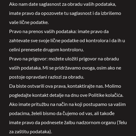
Ako nam date saglasnost za obradu vaših podataka,
imate pravo da opozovete tu saglasnost i da izbrišemo
vaše lične podatke.
Pravo na prenos vaših podataka: imate pravo da
zahtevate sve svoje lične podatke od kontrolora i da ih u
celini prenesete drugom kontroloru.
Pravo na prigovor: možete uložiti prigovor na obradu
vaših podataka. Mi se pridržavamo ovoga, osim ako ne
postoje opravdani razlozi za obradu.
Da biste ostvarili ova prava, kontaktirajte nas. Molimo
pogledajte kontakt detalje na dnu ove Politike kolačića.
Ako imate pritužbu na način na koji postupamo sa vašim
podacima, želeli bismo da čujemo od vas, ali takođe
imate pravo da podnesete žalbu nadzornom organu (Telu
za zaštitu podataka).